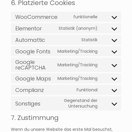
6. Platzierte Cookies
WooCommerce
funktionelle
Consent
to
Elementor
Statistik (anonym)
service
Consent
woocommerc
to
Automattic
Statistik
service
Consent
elementor
to
Google Fonts
Marketing/Tracking
service
Consent
automattic
to
Google
service
Marketing/Tracking
Consent
reCAPTCHA
google-
to
fonts
Google Maps
service
Marketing/Tracking
Consent
google-
to
recaptcha
Complianz
Funktional
service
Consent
google-
to
Gegenstand der
maps
Sonstiges
service
Consent
Untersuchung
complianz
to
7. Zustimmung
service
sonstiges
Wenn du unsere Website das erste Mal besuchst,